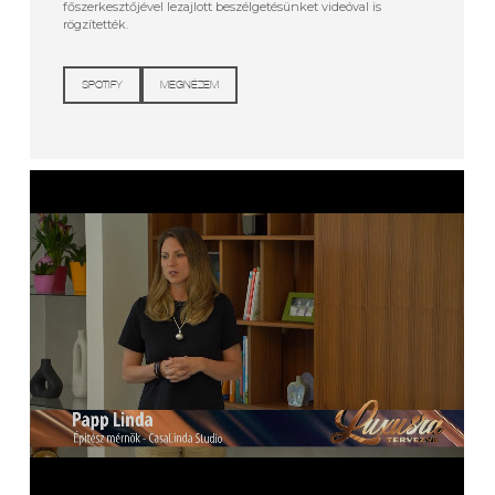
főszerkesztőjével lezajlott beszélgetésünket videóval is
rögzítették.
SPOTIFY
MEGNÉZEM