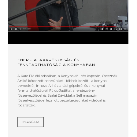
ENERGIATAKARÉKOSSÁG ÉS
FENNTARTHATÓSÁG A KONYHÁBAN
A Karc FM élő adásában, a Konyhakiállítás kapcsán, Csesznák
Anikó kérdezett bennünket - többek között - a konyhai
trendekről, innovatív háztartási gépekről és a konyhai
fenntarthatóságról. Fülöp Judittal, a rendezvény
főszervezőjével és Szalai Dáviddal, a Sell magazin
főszerkesztőjével lezajlott beszélgetésünket videóval is
rögzítették.
MEGNÉZEM