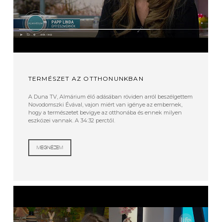
TERMÉSZET AZ OTTHONUNKBAN
A Duna TV, Almárium élő adásában röviden arról beszélgettem
Novodomszki Évával, vajon miért van igénye az embernek,
hogy a természetet bevigye az otthonába és ennek milyen
eszközei vannak. A 34:32 perctől.
MEGNÉZEM