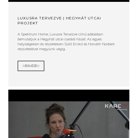
LUXUSRA TERVEZVE | HEGYHÁT UTCAI
PROJEKT
A Spektrum Home, Luxusra Tervezve című adásában
bemutatjuk a Hegyhát utcai családi házat. Az egyes
helyiségeken és részleteken Sütő Enikő és Horváth Norbert
részvételével megyünk végig.
MEGNÉZEM