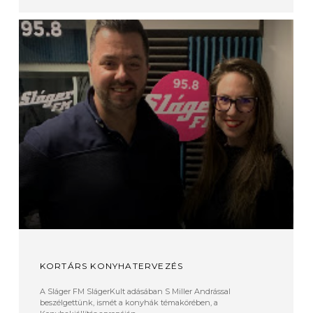
KORTÁRS KONYHATERVEZÉS
A Sláger FM SlágerKult adásában S Miller Andrással
beszélgettünk, ismét a konyhák témakörében, a