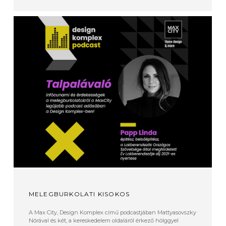
MELEGBURKOLATI KISOKOS
A Max City, Design Komplex című podcastjában Mattyasovszky
Nórával és két, a kereskedelem oldaláról érkező hölggyel