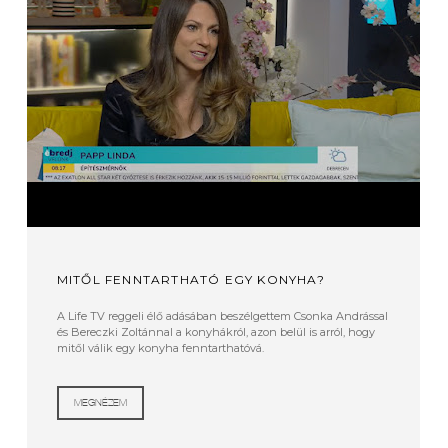
MITŐL FENNTARTHATÓ EGY KONYHA?
A Life TV reggeli élő adásában beszélgettem Csonka Andrással
és Bereczki Zoltánnal a konyhákról, azon belül is arról, hogy
mitől válik egy konyha fenntarthatóvá.
MEGNÉZEM