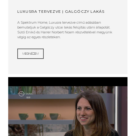
LUXUSRA TERVEZVE | GALGÓCZY LAKÁS
A Spektrum Home, Luxusra tervezve című adásában
bemutatjuk a Galgóczy utcai lakás felújítás utáni állapotát.
Sütő Enikő és Harrer Norbert Noam részvételével megyünk
végig az egyes részleteken.
MEGNÉZEM