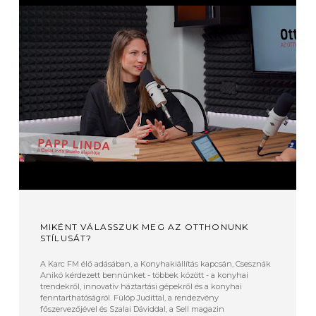
MIKÉNT VÁLASSZUK MEG AZ OTTHONUNK
STÍLUSÁT?
A Karc FM élő adásában, a Konyhakiállítás kapcsán, Csesznák
Anikó kérdezett bennünket - többek között - a konyhai
trendekről, innovatív háztartási gépekről és a konyhai
fenntarthatóságról. Fülöp Judittal, a rendezvény
főszervezőjével és Szalai Dáviddal, a Sell magazin